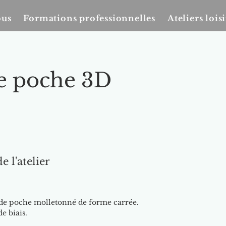
ous
Formations professionnelles
Ateliers loisi
e poche 3D
e l'atelier
ide poche molletonné de forme carrée.
e biais.